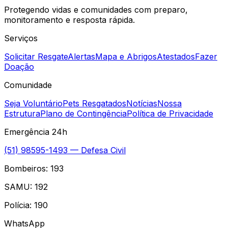
Protegendo vidas e comunidades com preparo,
monitoramento e resposta rápida.
Serviços
Solicitar Resgate
Alertas
Mapa e Abrigos
Atestados
Fazer
Doação
Comunidade
Seja Voluntário
Pets Resgatados
Notícias
Nossa
Estrutura
Plano de Contingência
Política de Privacidade
Emergência 24h
(51) 98595-1493
— Defesa Civil
Bombeiros:
193
SAMU:
192
Polícia:
190
WhatsApp