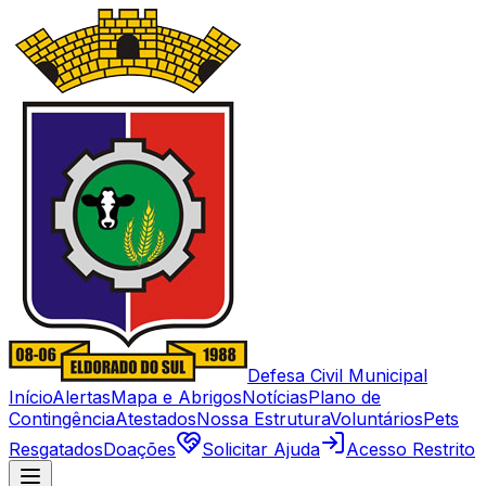
Defesa Civil Municipal
Início
Alertas
Mapa e Abrigos
Notícias
Plano de
Contingência
Atestados
Nossa Estrutura
Voluntários
Pets
Resgatados
Doações
Solicitar Ajuda
Acesso Restrito