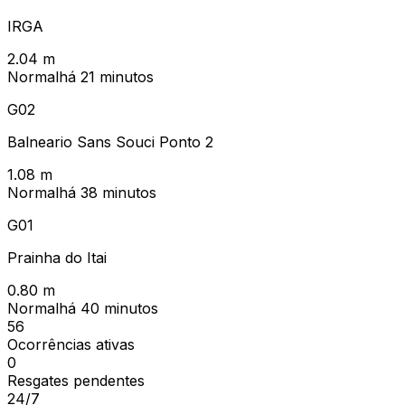
IRGA
2.04
m
Normal
há 21 minutos
G02
Balneario Sans Souci Ponto 2
1.08
m
Normal
há 38 minutos
G01
Prainha do Itai
0.80
m
Normal
há 40 minutos
56
Ocorrências ativas
0
Resgates pendentes
24/7